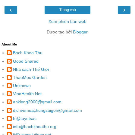
‹
›
Trang chủ
Xem phiên bản web
Được tạo bởi
Blogger
.
About Me
Bach Khoa Thu
Good Shared
Nhà sách Thế Giới
ThaoMoc Garden
Unknown
VinaHealth.Net
ankieng2000@gmail.com
dichvumuachungsaigon@gmail.com
hi@tuyetsac
info@bachkhoathu.org
it@vinasolutions.net